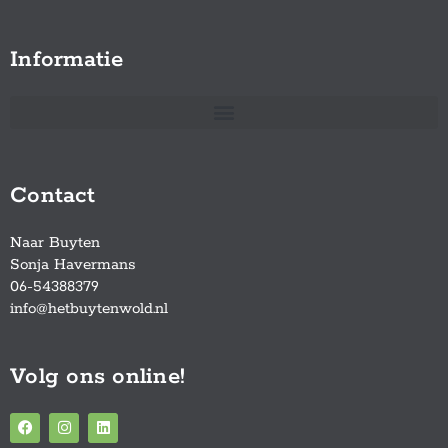
Informatie
Contact
Naar Buyten
Sonja Havermans
06-54388379
info@hetbuytenwold.nl
Volg ons online!
F
I
L
a
n
i